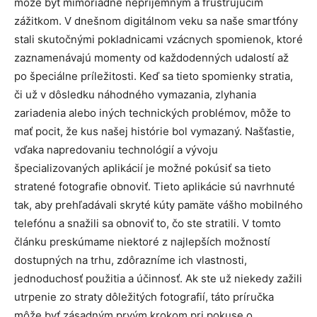
môže byť mimoriadne nepríjemným a frustrujúcim
zážitkom. V dnešnom digitálnom veku sa naše smartfóny
stali skutočnými pokladnicami vzácnych spomienok, ktoré
zaznamenávajú momenty od každodenných udalostí až
po špeciálne príležitosti. Keď sa tieto spomienky stratia,
či už v dôsledku náhodného vymazania, zlyhania
zariadenia alebo iných technických problémov, môže to
mať pocit, že kus našej histórie bol vymazaný. Našťastie,
vďaka napredovaniu technológií a vývoju
špecializovaných aplikácií je možné pokúsiť sa tieto
stratené fotografie obnoviť. Tieto aplikácie sú navrhnuté
tak, aby prehľadávali skryté kúty pamäte vášho mobilného
telefónu a snažili sa obnoviť to, čo ste stratili. V tomto
článku preskúmame niektoré z najlepších možností
dostupných na trhu, zdôrazníme ich vlastnosti,
jednoduchosť použitia a účinnosť. Ak ste už niekedy zažili
utrpenie zo straty dôležitých fotografií, táto príručka
môže byť zásadným prvým krokom pri pokuse o