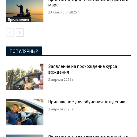
море
23 сентября 2025 г.
Приложения
ПОПУЛЯРНЫЙ
Заявление на прохождение курса
вождения
3 апреля 2026 г.
Приложение для обучения вождению
3 апреля 2026 г.