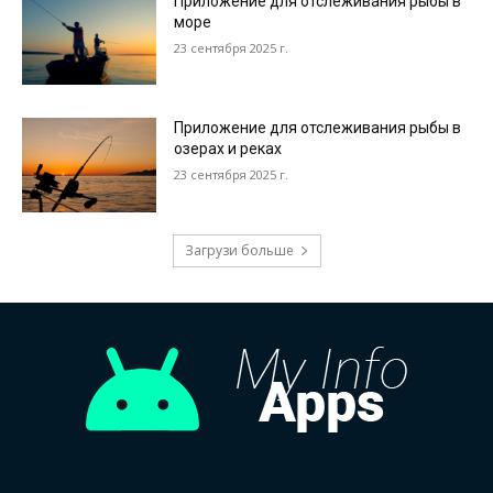
Приложение для отслеживания рыбы в
море
23 сентября 2025 г.
Приложение для отслеживания рыбы в
озерах и реках
23 сентября 2025 г.
Загрузи больше