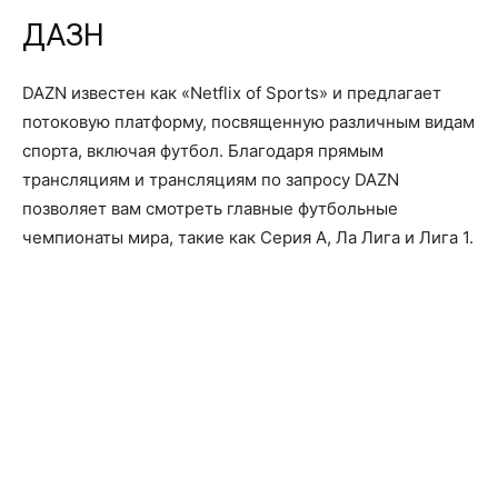
ДАЗН
DAZN известен как «Netflix of Sports» и предлагает
потоковую платформу, посвященную различным видам
спорта, включая футбол. Благодаря прямым
трансляциям и трансляциям по запросу DAZN
позволяет вам смотреть главные футбольные
чемпионаты мира, такие как Серия А, Ла Лига и Лига 1.