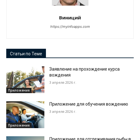
Виниций
https://myinfoapps.com
Статьи по Теме
Заявление на прохождение курса
вождения
3 апреля 2026 г.
Приложения
Приложение для обучения вождению
3 апреля 2026 г.
Приложения
Приложение для отслеживания рыбы в