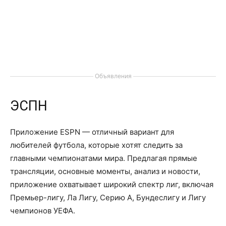
Объявления
ЭСПН
Приложение ESPN — отличный вариант для
любителей футбола, которые хотят следить за
главными чемпионатами мира. Предлагая прямые
трансляции, основные моменты, анализ и новости,
приложение охватывает широкий спектр лиг, включая
Премьер-лигу, Ла Лигу, Серию А, Бундеслигу и Лигу
чемпионов УЕФА.