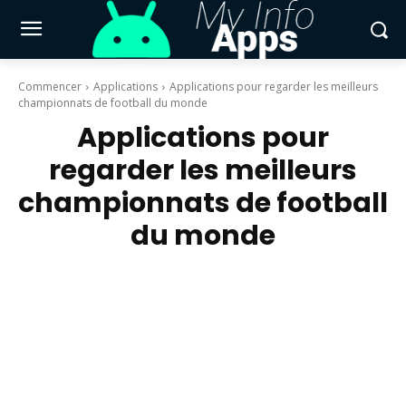
Commencer
Applications
Applications pour regarder les meilleurs
championnats de football du monde
Applications pour
regarder les meilleurs
championnats de football
du monde