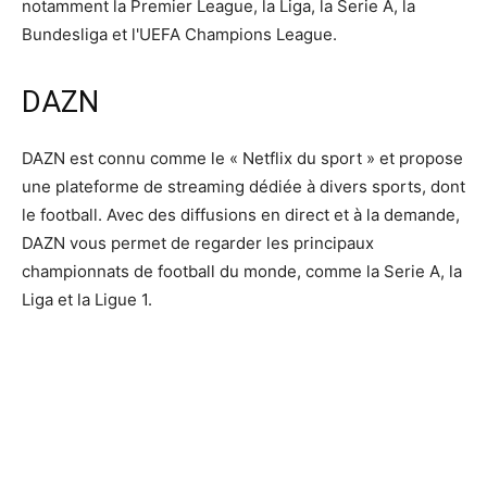
notamment la Premier League, la Liga, la Serie A, la
Bundesliga et l'UEFA Champions League.
DAZN
DAZN est connu comme le « Netflix du sport » et propose
une plateforme de streaming dédiée à divers sports, dont
le football. Avec des diffusions en direct et à la demande,
DAZN vous permet de regarder les principaux
championnats de football du monde, comme la Serie A, la
Liga et la Ligue 1.