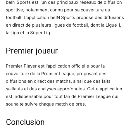
beIN Sports est l'un des principaux réseaux de diffusion
sportive, notamment connu pour sa couverture du
football. L'application beIN Sports propose des diffusions
en direct de plusieurs ligues de football, dont la Ligue 1,
la Liga et la Süper Lig.
Premier joueur
Premier Player est l'application officielle pour la
couverture de la Premier League, proposant des
diffusions en direct des matchs, ainsi que des faits
saillants et des analyses approfondies. Cette application
est indispensable pour tout fan de Premier League qui
souhaite suivre chaque match de près.
Conclusion